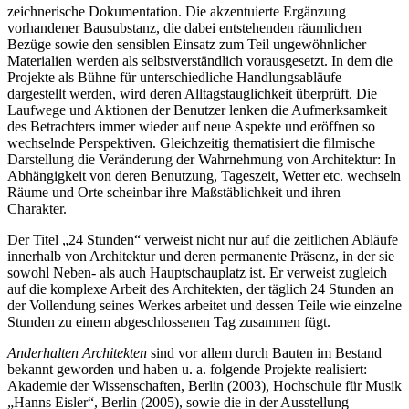
zeichnerische Dokumentation. Die akzentuierte Ergänzung
vorhandener Bausubstanz, die dabei entstehenden räumlichen
Bezüge sowie den sensiblen Einsatz zum Teil ungewöhnlicher
Materialien werden als selbstverständlich vorausgesetzt. In dem die
Projekte als Bühne für unterschiedliche Handlungsabläufe
dargestellt werden, wird deren Alltagstauglichkeit überprüft. Die
Laufwege und Aktionen der Benutzer lenken die Aufmerksamkeit
des Betrachters immer wieder auf neue Aspekte und eröffnen so
wechselnde Perspektiven. Gleichzeitig thematisiert die filmische
Darstellung die Veränderung der Wahrnehmung von Architektur: In
Abhängigkeit von deren Benutzung, Tageszeit, Wetter etc. wechseln
Räume und Orte scheinbar ihre Maßstäblichkeit und ihren
Charakter.
Der Titel „24 Stunden“ verweist nicht nur auf die zeitlichen Abläufe
innerhalb von Architektur und deren permanente Präsenz, in der sie
sowohl Neben- als auch Hauptschauplatz ist. Er verweist zugleich
auf die komplexe Arbeit des Architekten, der täglich 24 Stunden an
der Vollendung seines Werkes arbeitet und dessen Teile wie einzelne
Stunden zu einem abgeschlossenen Tag zusammen fügt.
Anderhalten Architekten
sind vor allem durch Bauten im Bestand
bekannt geworden und haben u. a. folgende Projekte realisiert:
Akademie der Wissenschaften, Berlin (2003), Hochschule für Musik
„Hanns Eisler“, Berlin (2005), sowie die in der Ausstellung