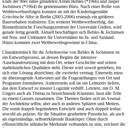
Ende der 90er Jahre gründeten Armin Behles (*1966) und Jasper
Jochimsen (*1964) ihr gemeinsames Büro. Nach einer Reihe von
Wettbewerbserfolgen konnten sie mit der Kindertagesstätte
Griechische Allee
in Berlin (2003-2006) erstmals ein größeres
Bauvorhaben realisieren. Ein weiterer Wettbewerbserfolg, das
Biomedizinische Forschungszentrum der Universität Gießen, wird
gerade fertig gestellt. Aktuell beschäftigen sich Behles & Jochimsen
mit Neu- und Umbauten für Universitäten im In- und Ausland.
Hinzu kommen zwei Wettbewerbsgewinne in China.
Charakteristisch für die Arbeitsweise von Behles & Jochimsen ist
ein Entwurfsprozess, an dessen Beginn die intensive
Auseinandersetzung mit dem Ort, seiner Geschichte und seinen
stadträumlichen Qualitäten steht. Dieser wird soweit getrieben, bis
sich eine Lösung abzeichnet, die zweierlei vermag: Einerseits muss
sie überzeugende Antworten auf die Fragestellungen von Ort und
Programm formulieren. Andererseits soll sie ein Leitmotiv liefern,
das dem Entwurf zu innerer Logizität verhilft. Letztere, mit O. M.
Ungers auch als Thema zu bezeichnende Klammer, fasst alle Teile
zu einem Ganzen zusammen. Die Themen finden sich im Arsenal
der Architektur selbst, aber auch in anderen Sphären und Metiers.
Die somit doppelt begründeten Entwürfe sind auch doppelt lesbar:
sowohl als präzise, für die Situation gearbeitete Passstücke, als auch
als eigenständige, selbsterklärende Baukörper. Ohne durch
offensichtliche stilistische Merkmale verbunden zu sein, zeichnet die