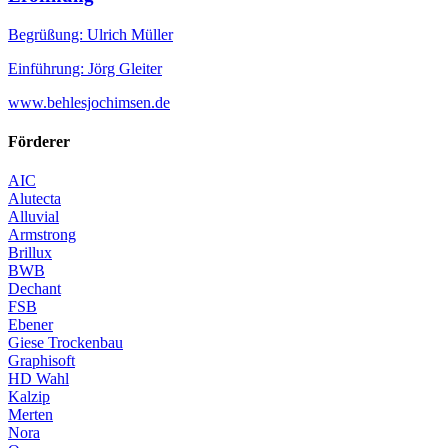
Begrüßung: Ulrich Müller
Einführung: Jörg Gleiter
www.behlesjochimsen.de
Förderer
AIC
Alutecta
Alluvial
Armstrong
Brillux
BWB
Dechant
FSB
Ebener
Giese Trockenbau
Graphisoft
HD Wahl
Kalzip
Merten
Nora