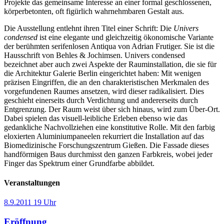
Projekte das gemeinsame Interesse an einer formal geschlossenen,
körperbetonten, oft figürlich wahrnehmbaren Gestalt aus.
Die Ausstellung entlehnt ihren Titel einer Schrift: Die
Univers
condensed
ist eine elegante und gleichzeitig ökonomische Variante
der berühmten serifenlosen Antiqua von Adrian Frutiger. Sie ist die
Hausschrift von Behles & Jochimsen. Univers condensed
bezeichnet aber auch zwei Aspekte der Rauminstallation, die sie für
die Architektur Galerie Berlin eingerichtet haben: Mit wenigen
präzisen Eingriffen, die an den charakteristischen Merkmalen des
vorgefundenen Raumes ansetzen, wird dieser radikalisiert. Dies
geschieht einerseits durch Verdichtung und andererseits durch
Entgrenzung. Der Raum weist über sich hinaus, wird zum Über-Ort.
Dabei spielen das visuell-leibliche Erleben ebenso wie das
gedankliche Nachvollziehen eine konstitutive Rolle. Mit den farbig
eloxierten Aluminiumpaneelen rekurriert die Installation auf das
Biomedizinische Forschungszentrum Gießen. Die Fassade dieses
handförmigen Baus durchmisst den ganzen Farbkreis, wobei jeder
Finger das Spektrum einer Grundfarbe abbildet.
Veranstaltungen
8.9.2011
19 Uhr
Eröffnung