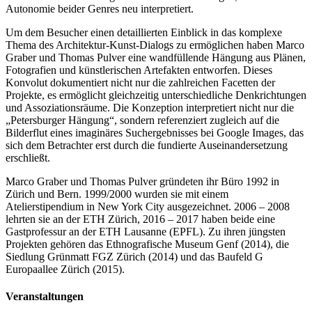
Autonomie beider Genres neu interpretiert.
Um dem Besucher einen detaillierten Einblick in das komplexe
Thema des Architektur-Kunst-Dialogs zu ermöglichen haben Marco
Graber und Thomas Pulver eine wandfüllende Hängung aus Plänen,
Fotografien und künstlerischen Artefakten entworfen. Dieses
Konvolut dokumentiert nicht nur die zahlreichen Facetten der
Projekte, es ermöglicht gleichzeitig unterschiedliche Denkrichtungen
und Assoziationsräume. Die Konzeption interpretiert nicht nur die
„Petersburger Hängung“, sondern referenziert zugleich auf die
Bilderflut eines imaginäres Suchergebnisses bei Google Images, das
sich dem Betrachter erst durch die fundierte Auseinandersetzung
erschließt.
Marco Graber und Thomas Pulver gründeten ihr Büro 1992 in
Zürich und Bern. 1999/2000 wurden sie mit einem
Atelierstipendium in New York City ausgezeichnet. 2006 – 2008
lehrten sie an der ETH Zürich, 2016 – 2017 haben beide eine
Gastprofessur an der ETH Lausanne (EPFL). Zu ihren jüngsten
Projekten gehören das Ethnografische Museum Genf (2014), die
Siedlung Grünmatt FGZ Zürich (2014) und das Baufeld G
Europaallee Zürich (2015).
Veranstaltungen