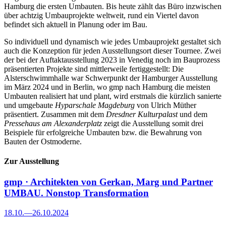
Hamburg die ersten Umbauten. Bis heute zählt das Büro inzwischen
über achtzig Umbauprojekte weltweit, rund ein Viertel davon
befindet sich aktuell in Planung oder im Bau.
So individuell und dynamisch wie jedes Umbauprojekt gestaltet sich
auch die Konzeption für jeden Ausstellungsort dieser Tournee. Zwei
der bei der Auftaktausstellung 2023 in Venedig noch im Bauprozess
präsentierten Projekte sind mittlerweile fertiggestellt: Die
Alsterschwimmhalle war Schwerpunkt der Hamburger Ausstellung
im März 2024 und in Berlin, wo gmp nach Hamburg die meisten
Umbauten realisiert hat und plant, wird erstmals die kürzlich sanierte
und umgebaute
Hyparschale Magdeburg
von Ulrich Müther
präsentiert. Zusammen mit dem
Dresdner Kulturpalast
und dem
Pressehaus am Alexanderplatz
zeigt die Ausstellung somit drei
Beispiele für erfolgreiche Umbauten bzw. die Bewahrung von
Bauten der Ostmoderne.
Zur Ausstellung
gmp · Architekten von Gerkan, Marg und Partner
UMBAU. Nonstop Transformation
18.10.
—
26.10.2024