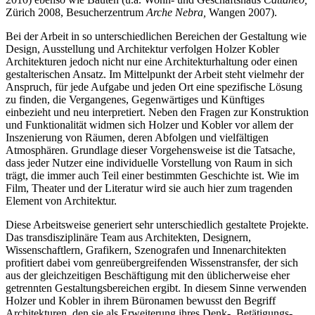
Zürich 2008, Besucherzentrum
Arche Nebra,
Wangen 2007).
Bei der Arbeit in so unterschiedlichen Bereichen der Gestaltung wie
Design, Ausstellung und Architektur verfolgen Holzer Kobler
Architekturen jedoch nicht nur eine Architekturhaltung oder einen
gestalterischen Ansatz. Im Mittelpunkt der Arbeit steht vielmehr der
Anspruch, für jede Aufgabe und jeden Ort eine spezifische Lösung
zu finden, die Vergangenes, Gegenwärtiges und Künftiges
einbezieht und neu interpretiert. Neben den Fragen zur Konstruktion
und Funktionalität widmen sich Holzer und Kobler vor allem der
Inszenierung von Räumen, deren Abfolgen und vielfältigen
Atmosphären. Grundlage dieser Vorgehensweise ist die Tatsache,
dass jeder Nutzer eine individuelle Vorstellung von Raum in sich
trägt, die immer auch Teil einer bestimmten Geschichte ist. Wie im
Film, Theater und der Literatur wird sie auch hier zum tragenden
Element von Architektur.
Diese Arbeitsweise generiert sehr unterschiedlich gestaltete Projekte.
Das transdisziplinäre Team aus Architekten, Designern,
Wissenschaftlern, Grafikern, Szenografen und Innenarchitekten
profitiert dabei vom genreübergreifenden Wissenstransfer, der sich
aus der gleichzeitigen Beschäftigung mit den üblicherweise eher
getrennten Gestaltungsbereichen ergibt. In diesem Sinne verwenden
Holzer und Kobler in ihrem Büronamen bewusst den Begriff
Architekturen, den sie als Erweiterung ihres Denk-, Betätigungs-