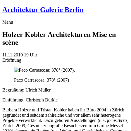
Architektur Galerie Berlin
Menu
Holzer Kobler Architekturen
Mise en
scène
11.11.2010
19 Uhr
Eröffnung
Paco Carrascosa: 378° (2007)
Begrüßung: Ulrich Müller
Einführung: Christoph Bürkle
Barbara Holzer und Tristan Kobler haben ihr Büro 2004 in Zürich
gegründet und seitdem zahlreiche und vor allem sehr heterogene
Projekte verwirklicht. Dazu gehören Ausstellungen (u.a.
focusTerra,
Zürich 2009, Gesamtszenografie Besucherzentrum Grube Messel
2010) ebenso wie Bauten (u.a. Wohn- und Geschäftshaus
Cattaneo,