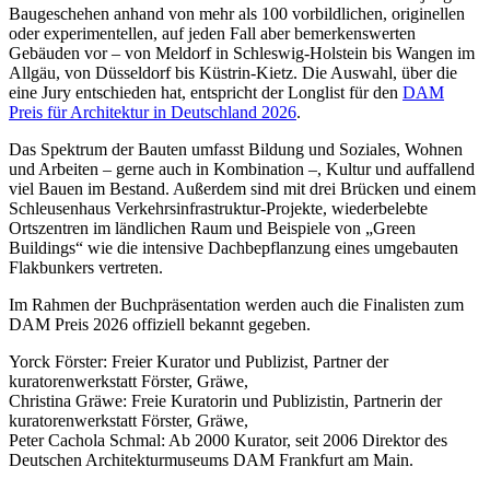
Baugeschehen anhand von mehr als 100 vorbildlichen, originellen
oder experimentellen, auf jeden Fall aber bemerkenswerten
Gebäuden vor – von Meldorf in Schleswig-Holstein bis Wangen im
Allgäu, von Düsseldorf bis Küstrin-Kietz. Die Auswahl, über die
eine Jury entschieden hat, entspricht der Longlist für den
DAM
Preis für Architektur in Deutschland 2026
.
Das Spektrum der Bauten umfasst Bildung und Soziales, Wohnen
und Arbeiten – gerne auch in Kombination –, Kultur und auffallend
viel Bauen im Bestand. Außerdem sind mit drei Brücken und einem
Schleusenhaus Verkehrsinfrastruktur-Projekte, wiederbelebte
Ortszentren im ländlichen Raum und Beispiele von „Green
Buildings“ wie die intensive Dachbepflanzung eines umgebauten
Flakbunkers vertreten.
Im Rahmen der Buchpräsentation werden auch die Finalisten zum
DAM Preis 2026 offiziell bekannt gegeben.
Yorck Förster: Freier Kurator und Publizist, Partner der
kuratorenwerkstatt Förster, Gräwe,
Christina Gräwe: Freie Kuratorin und Publizistin, Partnerin der
kuratorenwerkstatt Förster, Gräwe,
Peter Cachola Schmal: Ab 2000 Kurator, seit 2006 Direktor des
Deutschen Architekturmuseums DAM Frankfurt am Main.