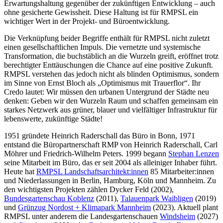
Erwartungshaltung gegenüber der zukünftigen Entwicklung – auch
ohne gesicherte Gewissheit. Diese Haltung ist für RMPSL ein
wichtiger Wert in der Projekt- und Büroentwicklung.
Die Verknüpfung beider Begriffe enthält für RMPSL nicht zuletzt
einen gesellschaftlichen Impuls. Die vernetzte und systemische
Transformation, die buchstäblich an die Wurzeln greift, eröffnet trotz
berechtigter Enttäuschungen die Chance auf eine positive Zukunft.
RMPSL verstehen das jedoch nicht als blinden Optimismus, sondern
im Sinne von Ernst Bloch als „Optimismus mit Trauerflor“. Ihr
Credo lautet: Wir müssen den urbanen Untergrund der Städte neu
denken: Geben wir den Wurzeln Raum und schaffen gemeinsam ein
starkes Netzwerk aus grüner, blauer und vielfältiger Infrastruktur für
lebenswerte, zukünftige Städte!
1951 gründete Heinrich Raderschall das Büro in Bonn, 1971
entstand die Büropartnerschaft RMP von Heinrich Raderschall, Carl
Möhrer und Friedrich-Wilhelm Peters. 1999 begann
Stephan Lenzen
seine Mitarbeit im Büro, das er seit 2004 als alleiniger Inhaber führt.
Heute hat
RMPSL Landschaftsarchitekt:innen
85 Mitarbeiter:innen
und Niederlassungen in Berlin, Hamburg, Köln und Mannheim. Zu
den wichtigsten Projekten zählen Dycker Feld (2002),
Bundesgartenschau Koblenz
(2011),
Talauenpark Waibligen
(2019)
und
Grünzug Nordost + Klimapark Mannheim
(2023). Aktuell plant
RMPSL unter anderem die Landesgartenschauen
Windsheim
(2027)