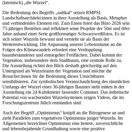
(lateinisch) „die Wurzel“.
Die Bedeutung des Begriffs „radikal“ setzen RMPSL
Landschaftsarchitekt:innen in ihrer Ausstellung als Basis, Metapher
und verbindendes Element ein. Zum Einen feiert das Büro 2026 sein
75-jähriges Bestehen und reflektiert seine Projekte der 50er und 60er
Jahre anhand einer Serie großformatiger Schwarzweißfotos. Es ist
sich seiner Wurzeln bewusst und versteht sie als Basis der
Weiterentwicklung. Die Anpassung unserer Lebensräume an die
Folgen des Klimawandels erfordert eine Verdopplung
baumbestandener und entsiegelter Freiflächen. Dabei kommt der
Vegetation, insbesondere dem Stadtbaum, eine zentrale Rolle zu.
Die Ausstellung richtet den Blick deshalb gleichzeitig auf den
Untergrund als Wurzelraum der Vegetation und möchte die
Besucher:innen für die Bedeutung dieses Unsichtbaren
sensibilisieren. Zur symbolischen Veranschaulichung des räumlichen
Umfangs der Wurzel eines 30-jährigen Baumes steht mitten in der
Ausstellung ein 24 Kubikmeter fassender Container. Das ästhetische
Potential von wachsenden Wurzelsystemen zeigen Videos, die im
Forschungszentrum Jülich entstanden sind.
Auch der Begriff „Optimismus“ knüpft an die Bürogenese an und
zieht Parallelen zum vegetativen Optimismus junger Wurzeln. Im
Allgemeinen bezeichnet Optimismus eine heitere, zuversichtliche
und lebensbejahende Grundhaltung sowie eine positive