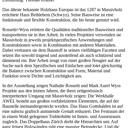
Das älteste bekannte Holzhaus Europas ist das 1287 in Massivholz
errichtete Haus Bethlehem (Schwyz). Seine Bauweise ist eine
funktionale und flexible Konstruktion, die bis heute genutzt wird.
Rossetti+Wyss erörtern die Qualitäten traditioneller Bauweisen und
transportieren sie in ihre Arbeit. In vielen Projekten verwenden sie
Massivholz in jeweils projektspezifischen Anwendungen und
Konstruktionen sowie in Kombination mit anderen Materialien.
Dabei vertrauen sie dem Baustoff in seinen vielfältigen Facetten und
setzen ihn sowohl tragend und aussteifend als auch schützend und
dämmend ein. Ihre Arbeit zeugt von einer großen Neugier auf der
Suche nach dem Spezifischen und Einfachen und lotet gleichzeitig
die Balance zwischen Konstruktion und Form, Material und
Funktion sowie Dichte und Leichtigkeit aus.
In der Ausstellung zeigen Nathalie Rossetti und Mark Aurel Wyss
Projekte aus den letzten Jahren, die ihren zeitgenössisch
interpretierten Umgang mit Massivholz zeigen: Die Werkhalle
AWEL besteht aus großen vorfabrizierten Elementen, die auf der
Baustelle ineinandergesteckt werden. Das Haus Gottshalden ist auf
eine nahezu grafisch anmutende Gestalt reduziert. Der Festraum der
in einem Wald gelegenen Trublerhütte ist Innen- und Aussenraum
zugleich. Das Doppelhaus Zürich dreht die Hierarchien um: Auf
ganz feinen Holzwänden ruht eine massive Betondecke. Und die