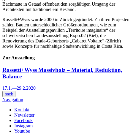
Bachmatte in Gstaad offenbart den sorgfältigen Umgang der
Architekten mit traditionellem Bestand.
Rossetti+Wyss wurde 2000 in Zürich gegründet. Zu ihren Projekten
zählen Bauten unterschiedlicher Größenordnungen, wie zum
Beispiel der Ausstellungspavillon „Territoire imaginaire“ der
schweizerischen Landesausstellung Expo.02 (Biel), die
Renovierung des Dada-Geburtsorts „Cabaret Voltaire“ (Zürich)
sowie Konzepte für nachhaltige Stadtentwicklung in Costa Rica.
Zur Ausstellung
Rossetti+Wyss
Massivholz – Material, Reduktion,
Balance
17.1.
—
29.2.2020
back
Navigation
Kontakt
Newsletter
Facebook
Instagram
Youtube