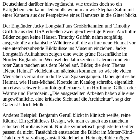
Deutschland darüber hinwegtäuscht, wie trostlos doch so ein
Käfigleben sein kann. Jedenfalls wenn man wie Stephan Sahm mit
einer Kamera aus der Perspektive eines Hamsters in die Gitter blickt.
Der Engländer Jacky Longstaff aus Großbritannien und Timothy
Griffith aus den USA erhielten zwei gleichwertige Preise. Auch ihre
Bilder zeigen keine Häuser. Timothy Griffith nahm sorgfältig
ausgestopfte afrikanische Wildtiere auf, die an ihre neue Heimat vor
eine atemberaubende Bildkulisse ins Museum einziehen. Jacky
Longstaffs Aufnahmen zeigen eine weite grüne Rasenfläche im
Norden Englands im Wechsel der Jahreszeiten. Laternen und ein
roter Zaun tauchen aus dem Nebel auf. Bilder, die dem Thema
„Neue Heimat“ vielleicht am nächsten kommen, so wie sie vielen
Menschen vertraut sein dürfte von Spaziergängen. Dabei geht es bei
Heimat, wie Hans-Michael Koetzle im Katalog schreibt, eigentlich
um etwas schwer bis unfotografierbares. Um Hoffnung. Glück oder
Wärme und Fremdsein. „Die ausgestellten Arbeiten haben alle eine
ungewöhnliche, eine kritische Sicht auf die Architektur“, sagt der
Galerist Ulrich Müller.
Anderes Beispiel: Benjamin Gerull blickt in klinisch weiße, reine
Räume. Ein gefühlloses Design, wie man es auch aus manchem
schicken Bürohaus kennt. Nur die symmetrisch gegliederten Gitter
passen da nicht. Tatsächlich entstanden die Bilder im Mutter-Kind-
Trakt der Strafvollzugsanstalt Stadelheim. Heimatgefühle mögen