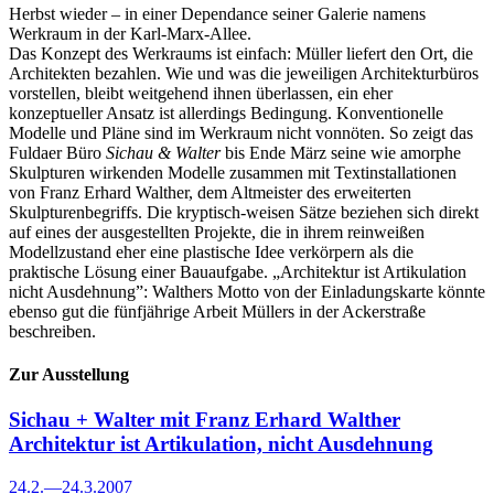
Herbst wieder – in einer Dependance seiner Galerie namens
Werkraum in der Karl-Marx-Allee.
Das Konzept des Werkraums ist einfach: Müller liefert den Ort, die
Architekten bezahlen. Wie und was die jeweiligen Architekturbüros
vorstellen, bleibt weitgehend ihnen überlassen, ein eher
konzeptueller Ansatz ist allerdings Bedingung. Konventionelle
Modelle und Pläne sind im Werkraum nicht vonnöten. So zeigt das
Fuldaer Büro
Sichau & Walter
bis Ende März seine wie amorphe
Skulpturen wirkenden Modelle zusammen mit Textinstallationen
von Franz Erhard Walther, dem Altmeister des erweiterten
Skulpturenbegriffs. Die kryptisch-weisen Sätze beziehen sich direkt
auf eines der ausgestellten Projekte, die in ihrem reinweißen
Modellzustand eher eine plastische Idee verkörpern als die
praktische Lösung einer Bauaufgabe. „Architektur ist Artikulation
nicht Ausdehnung”: Walthers Motto von der Einladungskarte könnte
ebenso gut die fünfjährige Arbeit Müllers in der Ackerstraße
beschreiben.
Zur Ausstellung
Sichau + Walter mit Franz Erhard Walther
Architektur ist Artikulation, nicht Ausdehnung
24.2.
—
24.3.2007