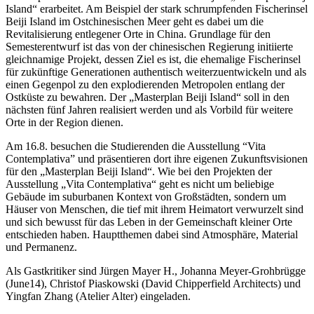
Island“ erarbeitet. Am Beispiel der stark schrumpfenden Fischerinsel
Beiji Island im Ostchinesischen Meer geht es dabei um die
Revitalisierung entlegener Orte in China. Grundlage für den
Semesterentwurf ist das von der chinesischen Regierung initiierte
gleichnamige Projekt, dessen Ziel es ist, die ehemalige Fischerinsel
für zukünftige Generationen authentisch weiterzuentwickeln und als
einen Gegenpol zu den explodierenden Metropolen entlang der
Ostküste zu bewahren. Der „Masterplan Beiji Island“ soll in den
nächsten fünf Jahren realisiert werden und als Vorbild für weitere
Orte in der Region dienen.
Am 16.8. besuchen die Studierenden die Ausstellung “Vita
Contemplativa” und präsentieren dort ihre eigenen Zukunftsvisionen
für den „Masterplan Beiji Island“. Wie bei den Projekten der
Ausstellung „Vita Contemplativa“ geht es nicht um beliebige
Gebäude im suburbanen Kontext von Großstädten, sondern um
Häuser von Menschen, die tief mit ihrem Heimatort verwurzelt sind
und sich bewusst für das Leben in der Gemeinschaft kleiner Orte
entschieden haben. Hauptthemen dabei sind Atmosphäre, Material
und Permanenz.
Als Gastkritiker sind Jürgen Mayer H., Johanna Meyer-Grohbrügge
(June14), Christof Piaskowski (David Chipperfield Architects) und
Yingfan Zhang (Atelier Alter) eingeladen.