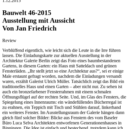
1.12.2015
Bauwelt 46-2015
Ausstellung mit Aussicht
Von Jan Friedrich
Review
Verblüffend eigentlich, wie leicht sich die Leute in die Irre führen
lassen. Die Einladungskarte zur aktuellen Ausstellung in der
Architektur Galerie Berlin zeigt das Foto eines baumbestandenen
Gartens, in diesem Garten: ein Haus mit Satteldach und grünen
Fensterläden. „Ihr stellt jetzt so eine Architektur aus?“, sei er einige
Male erstaunt gefragt worden, nachdem die Einladungen versandt
waren, erzählt Galerist Ulrich Müller. Tatsächlich zeigt das Bild ein
traditionelles Haus und einen Garten – aber nicht nur. Zu sehen ist
auch ein bronzefarbener Fensterrahmen mit einem schmalen
Öffnungsflügel auf der rechten Seite. Und, im Glas des Fensters, die
Spiegelung eines Innenraums: ein wändefüllendes Bücherregal ist
zu erahnen, ein Teppich mit Tisch und Stühlen darauf, linkerhand
ein weiteres Fenster. Im Ausstellungsraum der Galerie hängen dann
gleich fünf solcher Bilder: Blicke aus Fenstern des vom Baseler
Büro Luca Selva Architekten entworfenen Generationenhauses in
Binningen. Die Idee ist einfach und bestechend, trotzdem kann ich