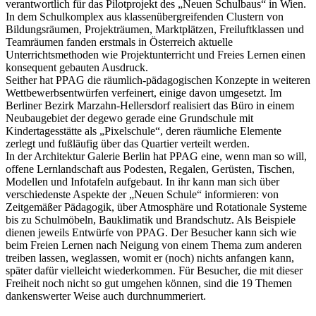
verantwortlich für das Pilotprojekt des „Neuen Schulbaus“ in Wien.
In dem Schulkomplex aus klassenübergreifenden Clustern von
Bildungsräumen, Projekträumen, Marktplätzen, Freiluftklassen und
Teamräumen fanden erstmals in Österreich aktuelle
Unterrichtsmethoden wie Projektunterricht und Freies Lernen einen
konsequent gebauten Ausdruck.
Seither hat PPAG die räumlich-pädagogischen Konzepte in weiteren
Wettbewerbsentwürfen verfeinert, einige davon umgesetzt. Im
Berliner Bezirk Marzahn-Hellersdorf realisiert das Büro in einem
Neubaugebiet der degewo gerade eine Grundschule mit
Kindertagesstätte als „Pixelschule“, deren räumliche Elemente
zerlegt und fußläufig über das Quartier verteilt werden.
In der Architektur Galerie Berlin hat PPAG eine, wenn man so will,
offene Lernlandschaft aus Podesten, Regalen, Gerüsten, Tischen,
Modellen und Infotafeln aufgebaut. In ihr kann man sich über
verschiedenste Aspekte der „Neuen Schule“ informieren: von
Zeitgemäßer Pädagogik, über Atmosphäre und Rotationale Systeme
bis zu Schulmöbeln, Bauklimatik und Brandschutz. Als Beispiele
dienen jeweils Entwürfe von PPAG. Der Besucher kann sich wie
beim Freien Lernen nach Neigung von einem Thema zum anderen
treiben lassen, weglassen, womit er (noch) nichts anfangen kann,
später dafür vielleicht wiederkommen. Für Besucher, die mit dieser
Freiheit noch nicht so gut umgehen können, sind die 19 Themen
dankenswerter Weise auch durchnummeriert.