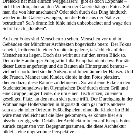
Dreiecke hat man einfach weggelassen), gibt es doch Exponate –
nicht hier drin, aber an den Wänden der Galerie hängen Fotos. Soll
man die von hier anschauen? Oder sich durch das Ding hindurch
wieder in die Galerie zwängen, um die Fotos aus der Nähe zu
betrachten? Sei’s drum: Ich fühle mich unbeobachtet und wage den
Schritt nach „draußen“.
Auf den Fotos sind Menschen zu sehen. Menschen vor und in
Gebäuden der Münchner Architekten bogevischs buero. Der Fokus
scheint, irritierend in einer Architekturgalerie, tatsächlich auf den
Menschen zu liegen. Doch das wirkt nur auf den ersten Blick so.
Denn die Hamburger Fotografin Julia Knop hat nicht etwa Porträts
dieser Leute angefertigt und die Bauten als Hintergrund benutzt –
vielmehr por­trätiert sie die Außen- und Innenräume der Häuser. Und
die Frauen, Männer und Kinder, die sie in den Fotos platziert,
dienen dazu, diese Räume zu definieren. So wird eine Ecke an den
Studentenbungalows im Olympischen Dorf durch einen Grill und
eine Gruppe junger Leute, die um einen Tisch sitzen, zu einem
geselligen Platz, an dem man sich gerne trifft. Der Durchgang in der
Wohnanlage Hollerstauden in Ingolstadt kann gar nichts anderes
sein als ein toller Ort zum Fußballspielen; ohne die Kinder im Bild
wäre man vielleicht auf die Idee gekom­men, es könnte hier ein
bisschen zugig sein. Details der Architektur treten auf Knops Fotos
zurück zugunsten von Begegnungsräumen, die diese Architektur
bildet – eine ungewohnte Perspektive.