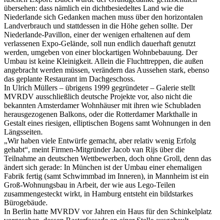
übersehen: dass nämlich ein dichtbesiedeltes Land wie die
Niederlande sich Gedanken machen muss über den horizontalen
Landverbrauch und stattdessen in die Höhe gehen sollte. Der
Niederlande-Pavillon, einer der wenigen erhaltenen auf dem
verlassenen Expo-Gelände, soll nun endlich dauerhaft genutzt
werden, umgeben von einer blockartigen Wohnbebauung. Der
Umbau ist keine Kleinigkeit. Allein die Fluchttreppen, die außen
angebracht werden müssen, verändern das Aussehen stark, ebenso
das geplante Restaurant im Dachgeschoss.
In Ulrich Müllers – übrigens 1999 gegründeter – Galerie stellt
MVRDV ausschließlich deutsche Projekte vor, also nicht die
bekannten Amsterdamer Wohnhäuser mit ihren wie Schubladen
herausgezogenen Balkons, oder die Rotterdamer Markthalle in
Gestalt eines riesigen, elliptischen Bogens samt Wohnungen in den
Längsseiten.
„Wir haben viele Entwürfe gemacht, aber relativ wenig Erfolg
gehabt“, meint Firmen-Mitgründer Jacob van Rijs über die
Teilnahme an deutschen Wettbewerben, doch ohne Groll, denn das
ändert sich gerade: In München ist der Umbau einer ehemaligen
Fabrik fertig (samt Schwimmbad im Inneren), in Mannheim ist ein
Groß-Wohnungsbau in Arbeit, der wie aus Lego-Teilen
zusammengesteckt wirkt, in Hamburg entsteht ein bildstarkes
Bürogebäude.
In Berlin hatte MVRDV vor Jahren ein Haus für den Schinkelplatz