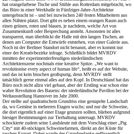
hat orangefarbene Tische und Stühle aus Rotterdam mitgebracht, wo
das Büro in einer Werkhalle in Fünfziger-Jahre-Architektur
untergebracht ist – und bei inzwischen 240 festen Mitarbeitern aus
allen Nähten platzt. Dort gibt es neben einem orangen Raum auch
einen grünen, roten und blauen, je nachdem, welche Art von
Zusammenkunft oder Besprechung ansteht. Ansonsten ist alles
transparent, man überblickt die Halle mit den langen Tischen, an
denen am Computer die Entwürfe entstehen, von einer Galerie aus.
Noch ist der Berliner Standort nicht benannt, aber es kommt nur
einer der Kreativbezirke infrage. Schließlich bildet MVRDV
inmitten der experimentierfreudigen niederländischen
Architektenszene nochmals eine kreative Spitze. „We want to
revolutionise every aspect of human life“, heißt es auf der Website,
und das ist kein bisschen großspurig, denn MVRDV stellt
tatsächlich gerne einmal alles auf den Kopf. In Deutschland hat das
Büro noch nicht allzu viel gebaut, aber der Erstling war schon eine
wahre Revolution des Bauens: der niederländische Pavillon bei der
Weltausstellung Hannover im Jahr 2000.
Der stellte auf quadratischem Grundriss eine gestapelte Landschaft
da, wo Gemüse in mehreren Etagen wuchs; und nur die Schweine,
die dort eigentlich auf einer Etage grunzen sollten, blieben aufgrund
hiesiger Bestimmungen zur Tierhaltung untersagt. MVRDV
schockierte zudem seine Landsleute mit dem Vorschlag einer „Pig
City“ mit 40-stöckigen Schweinefarmen, direkt an der Küste für
raschen Export. Dabei wurde der Grundgedanke geflissentlich