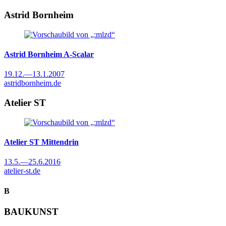
Astrid Bornheim
Astrid Bornheim
A-Scalar
19.12.
—
13.1.2007
astridbornheim.de
Atelier ST
Atelier ST
Mittendrin
13.5.
—
25.6.2016
atelier-st.de
B
BAUKUNST