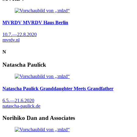
MVRDV
MVRDV Haus Berlin
10.7.
—
22.8.2020
mvrdv.nl
N
Natascha Paulick
Natascha Paulick
Granddaughter Meets Grandfather
6.5.
—
21.6.2020
natascha-paulick.de
Norihiko Dan and Associates