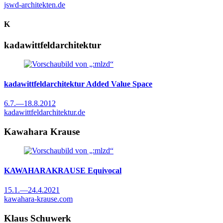
jswd-architekten.de
K
kadawittfeldarchitektur
kadawittfeldarchitektur
Added Value Space
6.7.
—
18.8.2012
kadawittfeldarchitektur.de
Kawahara Krause
KAWAHARAKRAUSE
Equivocal
15.1.
—
24.4.2021
kawahara-krause.com
Klaus Schuwerk