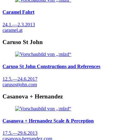
Caramel
Fahrt
24.1.
—
2.3.2013
caramel.at
Caruso St John
Caruso St John
Constructions and References
12.5.
—
24.6.2017
carusostjohn.com
Casanova + Hernandez
Casanova + Hernandez
Scale & Perception
17.5.
—
29.6.2013
casanova-hernandez.com