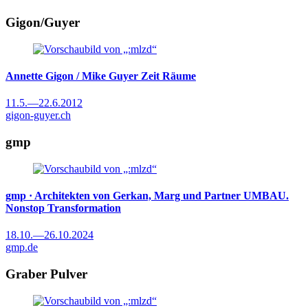
Gigon/Guyer
Annette Gigon / Mike Guyer
Zeit Räume
11.5.
—
22.6.2012
gigon-guyer.ch
gmp
gmp · Architekten von Gerkan, Marg und Partner
UMBAU.
Nonstop Transformation
18.10.
—
26.10.2024
gmp.de
Graber Pulver