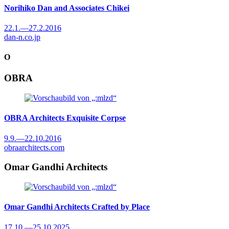
Norihiko Dan and Associates
Chikei
22.1.
—
27.2.2016
dan-n.co.jp
O
OBRA
OBRA Architects
Exquisite Corpse
9.9.
—
22.10.2016
obraarchitects.com
Omar Gandhi Architects
Omar Gandhi Architects
Crafted by Place
17.10.
—
25.10.2025