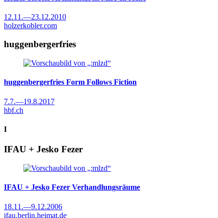
12.11.
—
23.12.2010
holzerkobler.com
huggenbergerfries
huggenbergerfries
Form Follows Fiction
7.7.
—
19.8.2017
hbf.ch
I
IFAU + Jesko Fezer
IFAU + Jesko Fezer
Verhandlungsräume
18.11.
—
9.12.2006
ifau.berlin.heimat.de