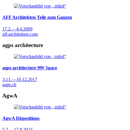
AFF Architekten
Teile zum Ganzen
17.2.
—
4.4.2009
aff-architekten.com
agps architecture
agps architecture
99¢ Space
3.11.
—
16.12.2017
agps.ch
AgwA
AgwA
Dispositions
5.7.
—
17.8.2024