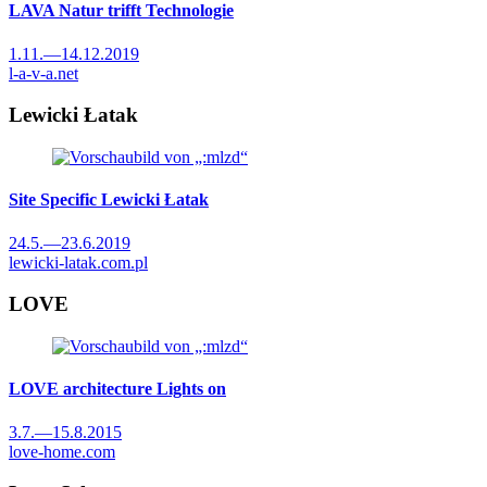
LAVA
Natur trifft Technologie
1.11.
—
14.12.2019
l-a-v-a.net
Lewicki Łatak
Site Specific
Lewicki Łatak
24.5.
—
23.6.2019
lewicki-latak.com.pl
LOVE
LOVE architecture
Lights on
3.7.
—
15.8.2015
love-home.com