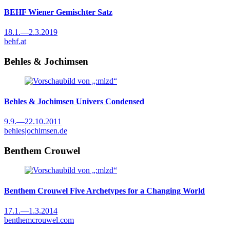
BEHF
Wiener Gemischter Satz
18.1.
—
2.3.2019
behf.at
Behles & Jochimsen
Behles & Jochimsen
Univers Condensed
9.9.
—
22.10.2011
behlesjochimsen.de
Benthem Crouwel
Benthem Crouwel
Five Archetypes for a Changing World
17.1.
—
1.3.2014
benthemcrouwel.com