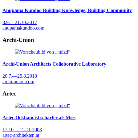
Anupama Kundoo
Building Knowledge, Building Community
8.9.
—
21.10.2017
anupamakundoo.com
Archi-Union
Archi-Union Architects
Collaborative Laboratory
20.7.
—
25.8.2018
archi-union.com
Artec
Artec
Ockham ist schärfer als Mies
17.10.
—
15.11.2008
artec-architekten.at