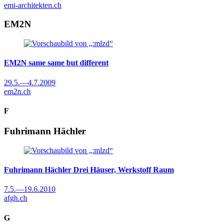
emi-architekten.ch
EM2N
EM2N
same same but different
29.5.
—
4.7.2009
em2n.ch
F
Fuhrimann Hächler
Fuhrimann Hächler
Drei Häuser, Werkstoff Raum
7.5.
—
19.6.2010
afgh.ch
G