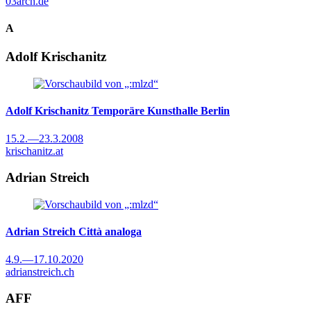
03arch.de
A
Adolf Krischanitz
Adolf Krischanitz
Temporäre Kunsthalle Berlin
15.2.
—
23.3.2008
krischanitz.at
Adrian Streich
Adrian Streich
Città analoga
4.9.
—
17.10.2020
adrianstreich.ch
AFF