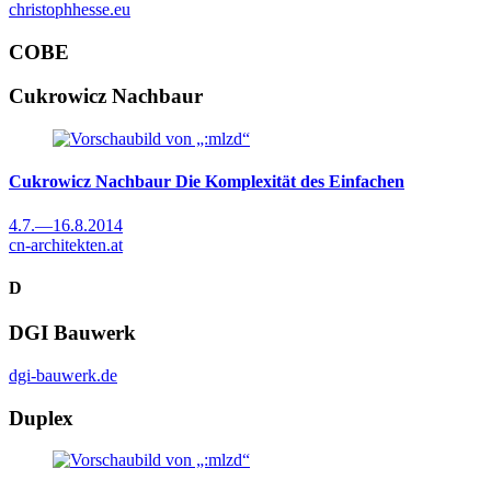
christophhesse.eu
COBE
Cukrowicz Nachbaur
Cukrowicz Nachbaur
Die Komplexität des Einfachen
4.7.
—
16.8.2014
cn-architekten.at
D
DGI Bauwerk
dgi-bauwerk.de
Duplex