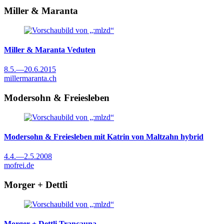
Miller & Maranta
Miller & Maranta
Veduten
8.5.
—
20.6.2015
millermaranta.ch
Modersohn & Freiesleben
Modersohn & Freiesleben mit Katrin von Maltzahn
hybrid
4.4.
—
2.5.2008
mofrei.de
Morger + Dettli
Morger + Dettli
Trancauna