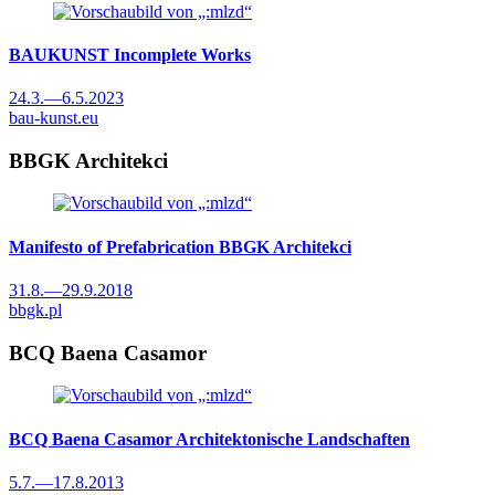
BAUKUNST
Incomplete Works
24.3.
—
6.5.2023
bau-kunst.eu
BBGK Architekci
Manifesto of Prefabrication
BBGK Architekci
31.8.
—
29.9.2018
bbgk.pl
BCQ Baena Casamor
BCQ Baena Casamor
Architektonische Landschaften
5.7.
—
17.8.2013