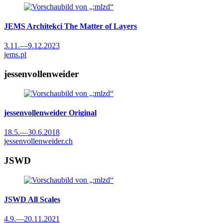
JEMS Architekci
The Matter of Layers
3.11.
—
9.12.2023
jems.pl
jessenvollenweider
jessenvollenweider
Original
18.5.
—
30.6.2018
jessenvollenweider.ch
JSWD
JSWD
All Scales
4.9.
—
20.11.2021