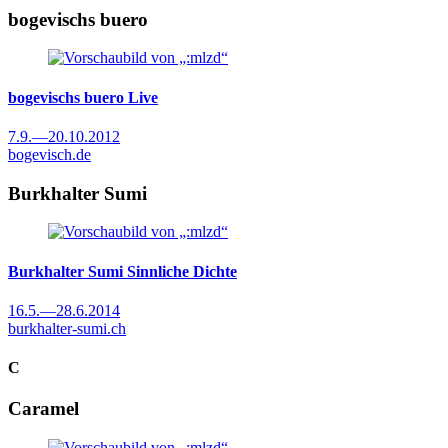
bogevischs buero
bogevischs buero
Live
7.9.
—
20.10.2012
bogevisch.de
Burkhalter Sumi
Burkhalter Sumi
Sinnliche Dichte
16.5.
—
28.6.2014
burkhalter-sumi.ch
C
Caramel